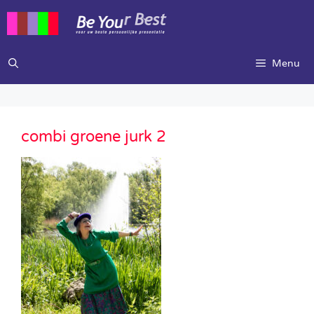
Ga
naar
de
inhoud
Menu
combi groene jurk 2