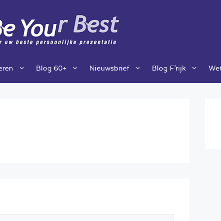
ieren
Blog 60+
Nieuwsbrief
Blog F’rijk
Wet