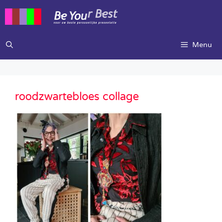
Ga
naar
de
inhoud
Menu
roodzwartebloes collage