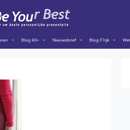
ieren
Blog 60+
Nieuwsbrief
Blog F’rijk
Wet