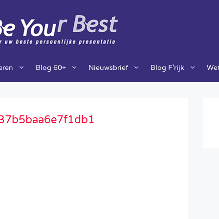
ieren
Blog 60+
Nieuwsbrief
Blog F’rijk
Wet
37b5baa6e7f1db1