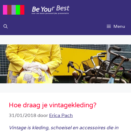
Ga
naar
de
inhoud
Menu
Hoe draag je vintagekleding?
31/01/2018
door
Erica Pach
Vintage is kleding, schoeisel en accessoires die in