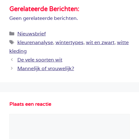
Gerelateerde Berichten:
Geen gerelateerde berichten.
Categorieën
Nieuwsbrief
Tags
kleurenanalyse
,
wintertypes
,
wit en zwart
,
witte
kleding
De vele soorten wit
Mannelijk of vrouwelijk?
Plaats een reactie
Reactie