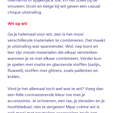
overhemd of spijkerjack toe. En net zoals bij de
vrouwen: bruin en beige bij wit geven een casual
chique uitstraling
Wit op wit
Ga je helemaal voor wit, dan is het mooi
verschillende materialen te combineren. Dat maakt
je uitstraling wat spannender. Wol, nep bont en
leer zijn mooie materialen die elkaar versterken
wanneer je ze met elkaar combineert. Verder kun
je spelen met matte en glanzende stoffen (satijn,
fluweel), stoffen met glitters, zoals pailletten en
kralen.
Vind je het allemaal toch wel wat te wit? Voeg dan
een felle contrasterende kleur toe met je
accessoires. Je schoenen, een tas, je sieraden en je
hoofddeksel, niet te vergeten! Maar crème wit is
ook mooi met neutralere accessoires zoals een