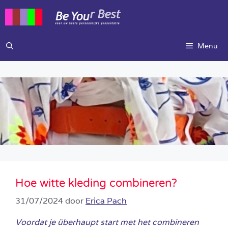
Ga
naar
de
inhoud
Menu
Hoe witte kleding combineren?
31/07/2024
door
Erica Pach
Voordat je überhaupt start met het combineren