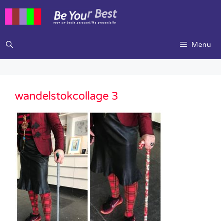
Ga
naar
de
inhoud
Menu
wandelstokcollage 3