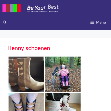
Ga
naar
de
inhoud
Menu
Henny schoenen