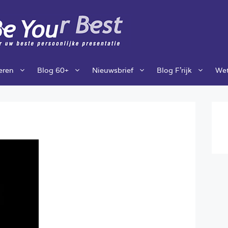
ieren
Blog 60+
Nieuwsbrief
Blog F’rijk
Wet