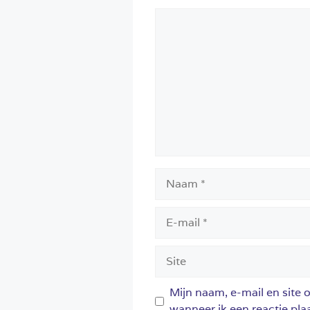
Reactie
Naam
E-
mail
Site
Mijn naam, e-mail en site 
wanneer ik een reactie plaa