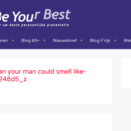
ieren
Blog 60+
Nieuwsbrief
Blog F’rijk
Wet
 your man could smell like-
248d5_z