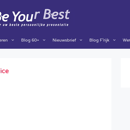
ieren
Blog 60+
Nieuwsbrief
Blog F’rijk
Wet
ice