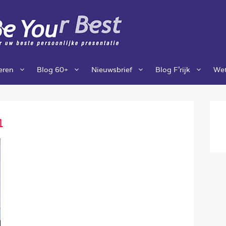
ieren
Blog 60+
Nieuwsbrief
Blog F’rijk
Wet
1