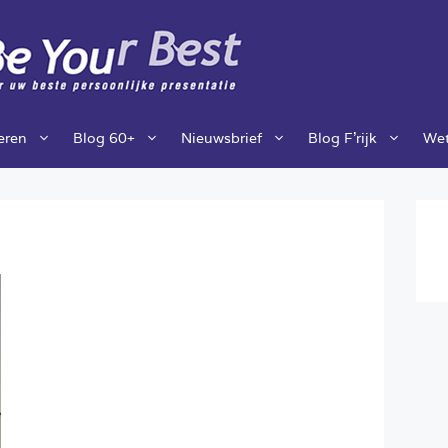
ieren
Blog 60+
Nieuwsbrief
Blog F’rijk
Wet