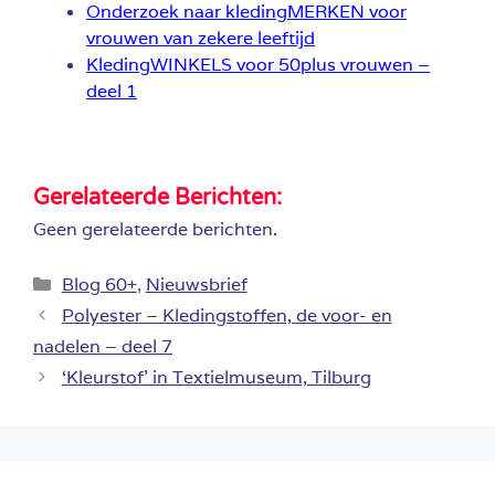
Onderzoek naar kledingMERKEN voor
vrouwen van zekere leeftijd
KledingWINKELS voor 50plus vrouwen –
deel 1
Gerelateerde Berichten:
Geen gerelateerde berichten.
Categorieën
Blog 60+
,
Nieuwsbrief
Polyester – Kledingstoffen, de voor- en
nadelen – deel 7
‘Kleurstof’ in Textielmuseum, Tilburg