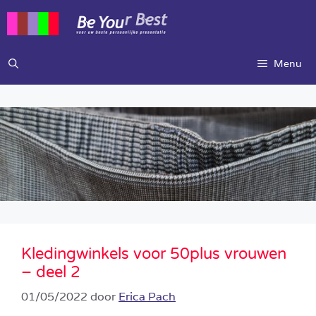
Ga
naar
de
inhoud
Menu
Kledingwinkels voor 50plus vrouwen
– deel 2
01/05/2022
door
Erica Pach