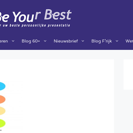
ieren
Blog 60+
Nieuwsbrief
Blog F’rijk
Wet