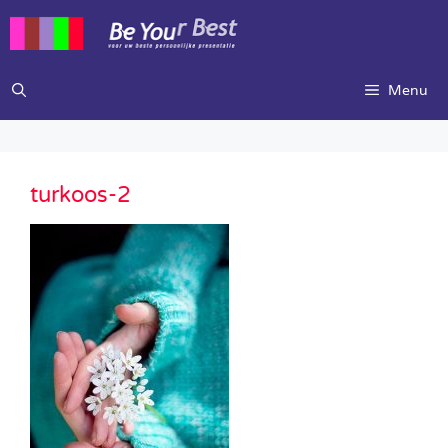
Ga
naar
de
inhoud
Menu
turkoos-2