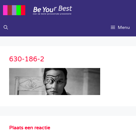
Ga
naar
de
inhoud
Menu
630-186-2
Plaats een reactie