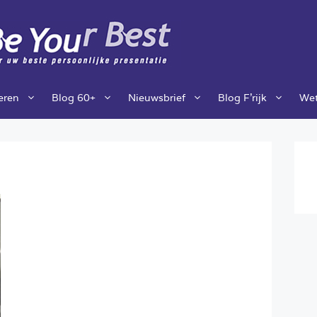
ieren
Blog 60+
Nieuwsbrief
Blog F’rijk
Wet