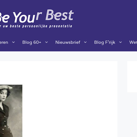
ieren
Blog 60+
Nieuwsbrief
Blog F’rijk
Wet