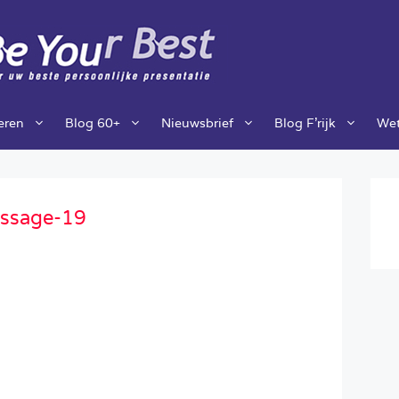
ieren
Blog 60+
Nieuwsbrief
Blog F’rijk
Wet
ssage-19