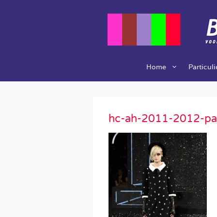
Ga
naar
de
inhoud
Home
Particul
hc-ah-2011-2012-pa