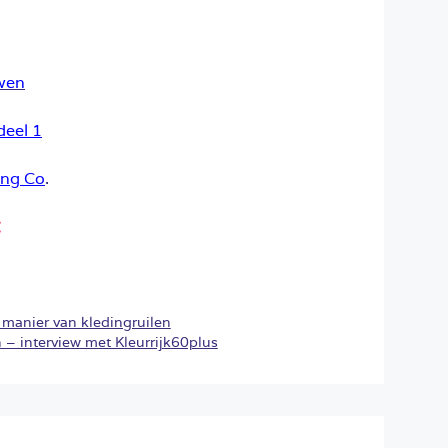
wen
deel 1
ing Co
.
:
 manier van kledingruilen
 – interview met Kleurrijk60plus