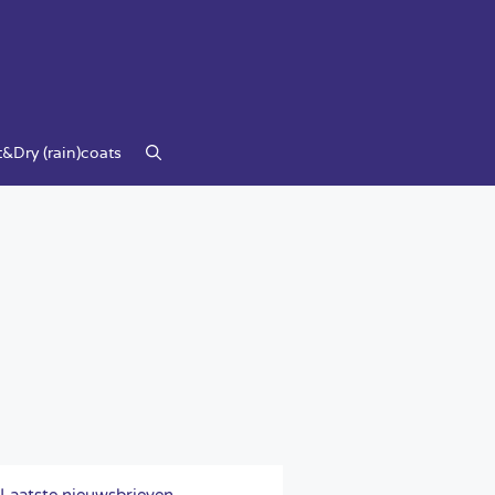
&Dry (rain)coats
Laatste nieuwsbrieven