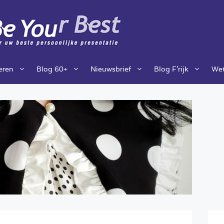
ieren
Blog 60+
Nieuwsbrief
Blog F’rijk
Wet