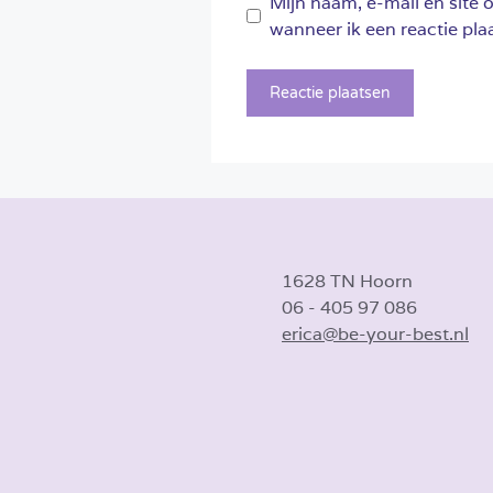
Mijn naam, e-mail en site 
wanneer ik een reactie plaa
1628 TN Hoorn
06 - 405 97 086
erica@be-your-best.nl