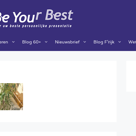
ieren
Blog 60+
Nieuwsbrief
Blog F’rijk
Wet