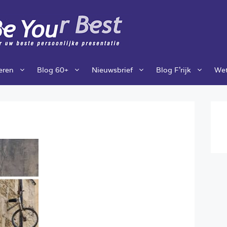
ieren
Blog 60+
Nieuwsbrief
Blog F’rijk
Wet