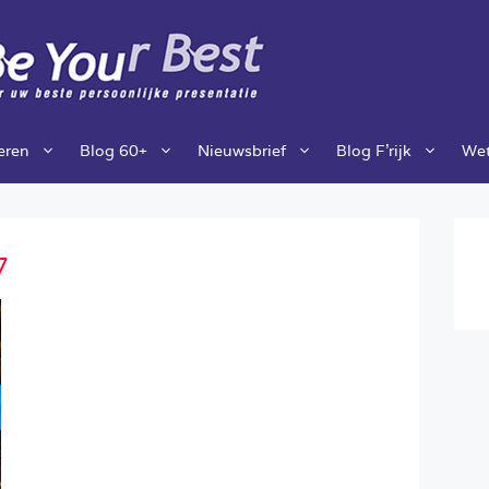
ieren
Blog 60+
Nieuwsbrief
Blog F’rijk
Wet
7