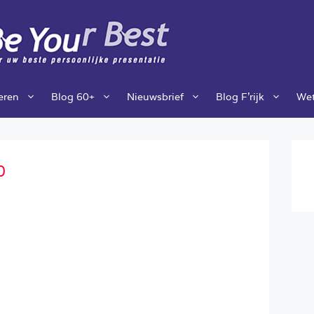
ieren
Blog 60+
Nieuwsbrief
Blog F’rijk
Wet
0