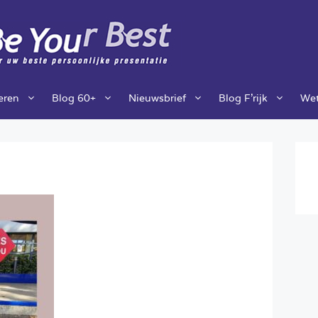
ieren
Blog 60+
Nieuwsbrief
Blog F’rijk
Wet