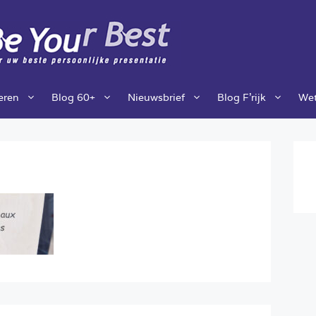
ieren
Blog 60+
Nieuwsbrief
Blog F’rijk
Wet