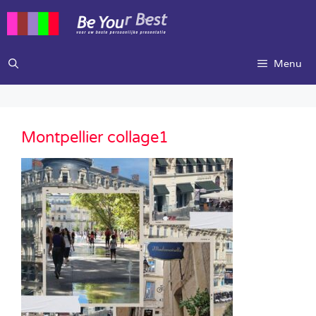
Ga
naar
de
inhoud
Menu
Montpellier collage1