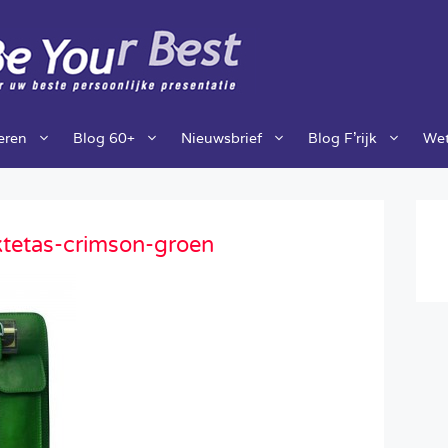
ieren
Blog 60+
Nieuwsbrief
Blog F’rijk
Wet
aktetas-crimson-groen