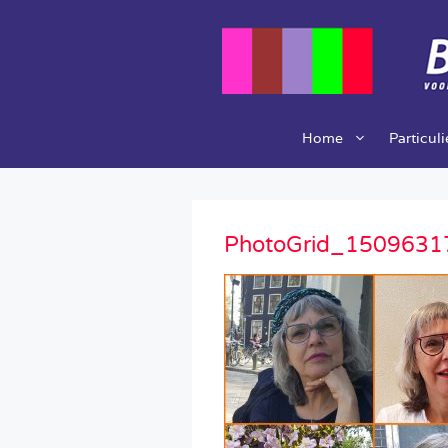
Ga
naar
de
inhoud
Home
Particul
PhotoGrid_1509631