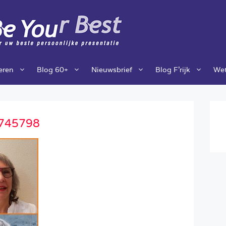
ieren
Blog 60+
Nieuwsbrief
Blog F’rijk
Wet
745798