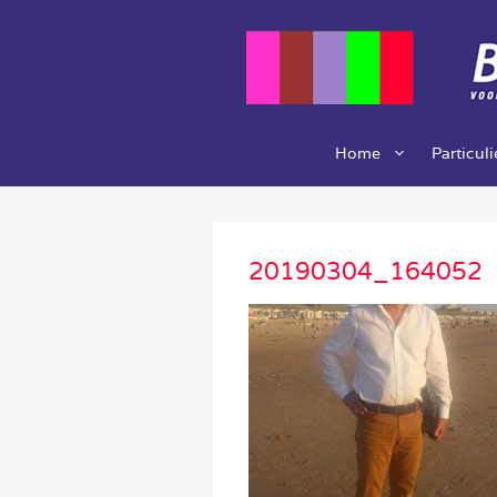
Ga
naar
de
inhoud
Home
Particul
20190304_164052