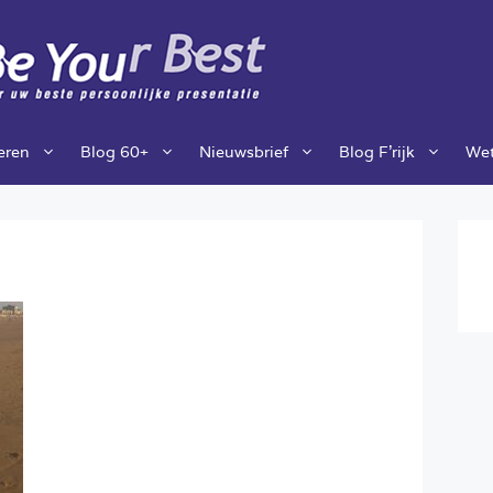
ieren
Blog 60+
Nieuwsbrief
Blog F’rijk
Wet