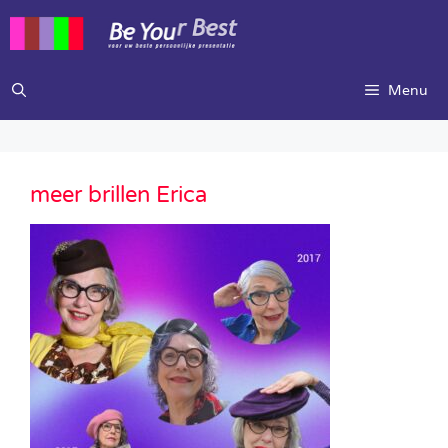
Ga
naar
de
inhoud
Menu
meer brillen Erica