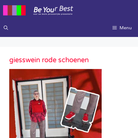
Ga
naar
de
inhoud
Menu
giesswein rode schoenen