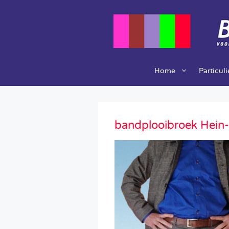
Ga
naar
de
inhoud
Home
Particul
bandplooibroek Hein-d