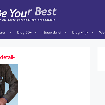
ieren
Blog 60+
Nieuwsbrief
Blog F’rijk
Wet
etail-