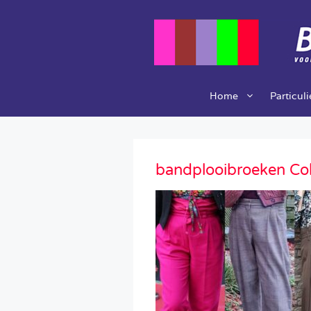
Ga
naar
de
inhoud
Home
Particul
bandplooibroeken Co