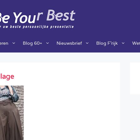
ieren
Blog 60+
Nieuwsbrief
Blog F’rijk
Wet
llage