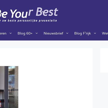
ieren
Blog 60+
Nieuwsbrief
Blog F’rijk
Wet