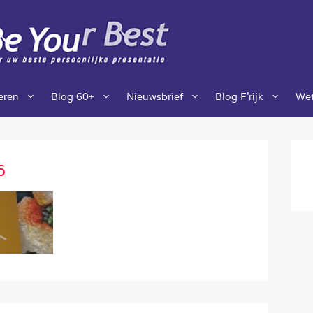
ieren
Blog 60+
Nieuwsbrief
Blog F’rijk
Wet
6