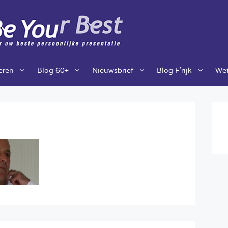
ieren
Blog 60+
Nieuwsbrief
Blog F’rijk
Wet