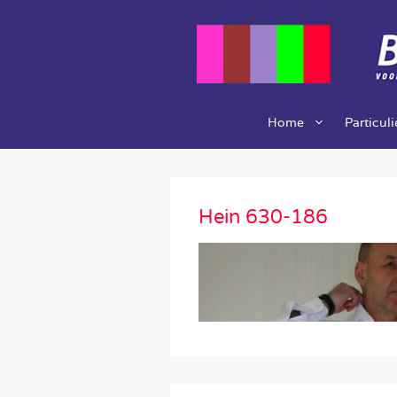
Ga
naar
de
inhoud
Home
Particul
Hein 630-186