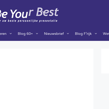
ieren
Blog 60+
Nieuwsbrief
Blog F’rijk
Wet