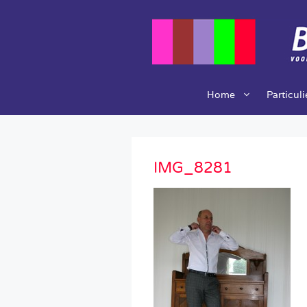
Ga
naar
de
inhoud
Home
Particul
IMG_8281