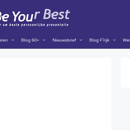
ieren
Blog 60+
Nieuwsbrief
Blog F’rijk
Wet