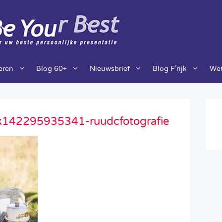
ieren
Blog 60+
Nieuwsbrief
Blog F’rijk
Wet
k142295935341-ruudcfotografie