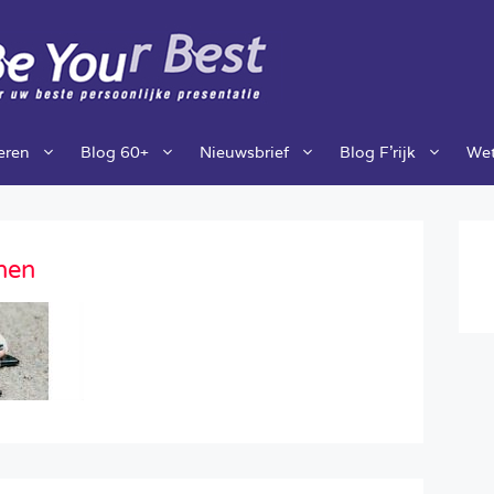
ieren
Blog 60+
Nieuwsbrief
Blog F’rijk
Wet
nen