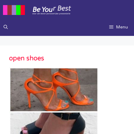
Ga
naar
de
inhoud
Menu
open shoes