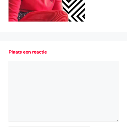
Plaats een reactie
Reactie