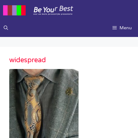
Ga
naar
de
inhoud
Menu
widespread