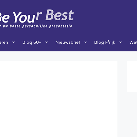
ieren
Blog 60+
Nieuwsbrief
Blog F’rijk
Wet