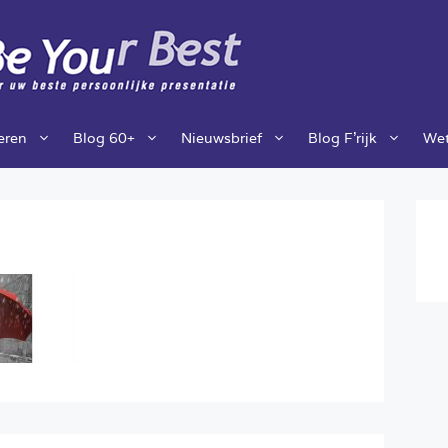
ieren
Blog 60+
Nieuwsbrief
Blog F’rijk
Wet