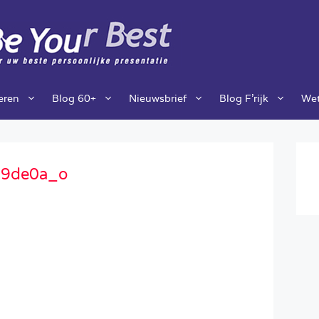
ieren
Blog 60+
Nieuwsbrief
Blog F’rijk
Wet
9de0a_o