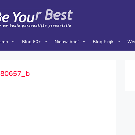
ieren
Blog 60+
Nieuwsbrief
Blog F’rijk
Wet
280657_b